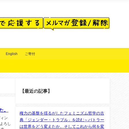
English
ご寄付
【最近の記事】
した。
権力の基盤を揺るがしたフェミニズム哲学の古
ディン
典「ジェンダー・トラブル」を読む～バトラー
よろし
は世界をどう変えたか、そしてこれから何を変