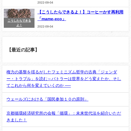
2022-09-04
【こうしたらできるよ！】コーヒーかす再利用
「mame-eco」
こうしたらできる
よ！
2022-09-04
【最近の記事】
権力の基盤を揺るがしたフェミニズム哲学の古典「ジェンダ
ー・トラブル」を読む～バトラーは世界をどう変えたか、そし
てこれから何を変えていくのか ──
ウェールズにおける「国民参加１０の原則」
京都循環経済研究所の会報「循環」：未来世代法を紹介いただ
きました！