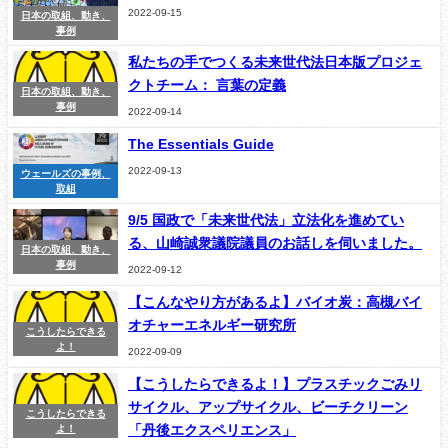
2022-09-15
日本の取組、動き、
事例
私たちの手でつくる未来世代法日本版プロジェ
クトチーム： 言葉の定義
日本の取組、動き、
事例
2022-09-14
The Essentials Guide
2022-09-13
ウェールズの事例、
取組
9/5 国政で「未来世代法」立法化を進めてい
る、山崎誠衆議院議員のお話しを伺いました。
日本の取組、動き、
事例
2022-09-12
【こんなやり方があるよ】バイオ炭：高槻バイ
オチャーエネルギー研究所
こうしたらできる
よ！
2022-09-09
【こうしたらできるよ！】プラスチックごみリ
サイクル、アップサイクル、ビーチクリーン
こうしたらできる
「丹後エクスペリエンス」
よ！