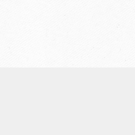
【ウェールズ未来世代法】
◆
ウェールズについて
◆Well-being of Future Generations (Wales)Act（未来世代
法）
◆ウェールズ未来世代法制定までの経緯
◆４つの領域
◆７つのウェルビーイング目標