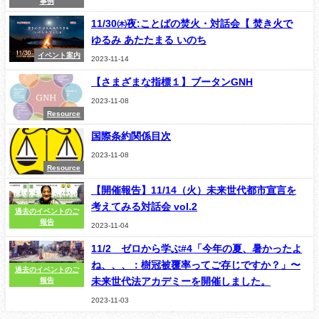
事例
11/30㈭夜:ことばの焚火・対話会【 焚き火で
ゆるみ あたたまる いのち
イベント案内
2023-11-14
【さまざまな指標１】ブータンGNH
2023-11-08
Resource
国際条約関係目次
2023-11-08
Resource
【開催報告】11/14（火）未来世代都市宣言を
考えてみる対話会 vol.2
過去のイベントのご
報告
2023-11-04
11/2 ゼロから学ぶ#4「今年の夏、暑かったよ
ね、、、：樹冠被覆率ってご存じですか？」〜
過去のイベントのご
未来世代法アカデミーを開催しました。
報告
2023-11-03