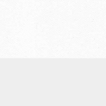
【ウェールズ未来世代法】
◆
ウェールズについて
◆Well-being of Future Generations (Wales)Act（未来世代
法）
◆ウェールズ未来世代法制定までの経緯
◆４つの領域