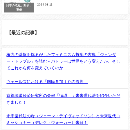
2024-03-11
日本の取組、動き、
事例
【最近の記事】
権力の基盤を揺るがしたフェミニズム哲学の古典「ジェンダ
ー・トラブル」を読む～バトラーは世界をどう変えたか、そし
てこれから何を変えていくのか ──
ウェールズにおける「国民参加１０の原則」
京都循環経済研究所の会報「循環」：未来世代法を紹介いただ
きました！
未来世代法の母（ジェーン・デイヴィッドソン）と未来世代コ
ミッショナー（デレク・ウォーカー）来日！