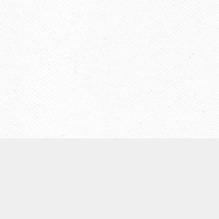
【ウェールズ未来世代法】
◆
ウェールズについて
◆Well-being of Future Generations (Wales)Act（未来世代
法）
◆ウェールズ未来世代法制定までの経緯