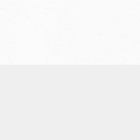
【ウェールズ未来世代法】
◆
ウェールズについて
◆Well-being of Future Generations (Wales)Act（未来世代
法）
◆ウェールズ未来世代法制定までの経緯
◆４つの領域
◆７つのウェルビーイング目標
◆５つのやり方