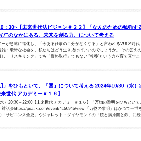
）20：30~【未来世代法ビジョン＃２２】「なんのための勉強す
学び”のなかにある、未来を創る力、について考える
ロジーが急速に進化し、「今ある仕事の半分がなくなる」と言われるVUCA時代
複雑・曖昧な社会を、私たちはどう生き抜けばいいのでしょうか。 その答え
直し＝リスキリング」でも「資格取得」でもない “教養”という力を育て直すこ
は、「勉強」と「学び」の違いから出発...
」をひもといて、「国」について考える 2024年10/30（水）20
【未来世代 アカデミー＃１６】
30（水）20:30～22:00【未来世代 アカデミー＃１６】「万物の黎明をひもとい
会https://peatix.com/event/4156946/view 「万物の黎明」はかつて一
の「サピエンス全史」やジャレット・ダイヤモンドの「銃と病原菌と鉄」に続く.