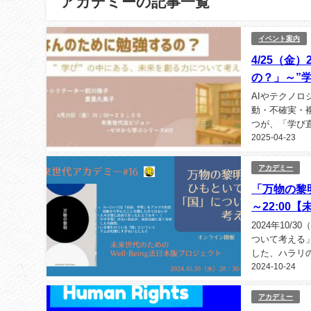
アカデミーの記事一覧
イベント案内
4/25（金
の？」～”
AIやテクノ
動・不確実・
つが、「学び
2025-04-23
す。 本企画で
アカデミー
「万物の黎明
～22:00
2024年10/
ついて考える」対話
した、ハラリ
2024-10-24
アカデミー