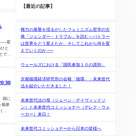
【最近の記事】
る
権力の基盤を揺るがしたフェミニズム哲学の古
典「ジェンダー・トラブル」を読む～バトラー
——変
は世界をどう変えたか、そしてこれから何を変
のひと
えていくのか ──
とで
ウェールズにおける「国民参加１０の原則」
京都循環経済研究所の会報「循環」：未来世代
:30
法を紹介いただきました！
て、国に
未来世代法の母（ジェーン・デイヴィッドソ
世を風靡
ン）と未来世代コミッショナー（デレク・ウォ
..
ーカー）来日！
未来世代コミッショナーから日本の皆様へ