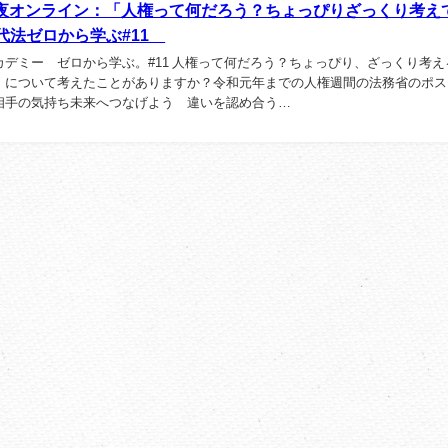
日）夜オンライン：「人権って何だろう？ちょっぴりざっくり考え
代法ゼロから学ぶ#11
カデミー ゼロから学ぶ。#11 人権って何だろう？ちょっぴり、ざっくり考え
」について考えたことがありますか？令和元年までの人権週間の法務省のポス
相手の気持ち未来へつなげよう 違いを認め合う
いうコピーが何年かにわたって（確認できたのは.