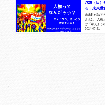
7/28（
る」未来世
未来世代法ア
さんは「人権
は「考えよう
2024-07-21
心」 と