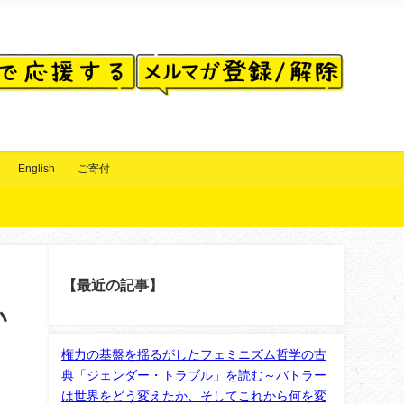
English
ご寄付
【最近の記事】
い
権力の基盤を揺るがしたフェミニズム哲学の古
典「ジェンダー・トラブル」を読む～バトラー
は世界をどう変えたか、そしてこれから何を変