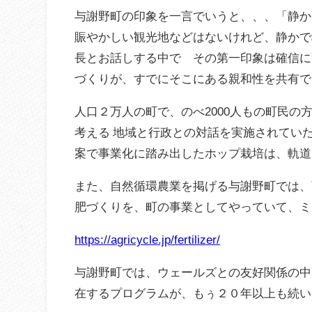
与謝野町の印象を一言でいうと、、、「静か
賑やかしい観光地などはないけれど、静かで
長とお話しする中で その第一印象は確信に
づくりが、すでにそこにある親和性を共有で
人口２万人の町で、のべ2000人もの町民
考える 地域と行政との対話を実施されてい
案で事業化に踏み出したホップ栽培は、軌道
また、自然循環農業を掲げる与謝野町では、
肥づくりを、町の事業としてやっていて、ミ
https://agricycle.jp/fertilizer/
与謝野町では、ウェールズとの友好関係の中
在するプログラムが、もぅ２０年以上も続い