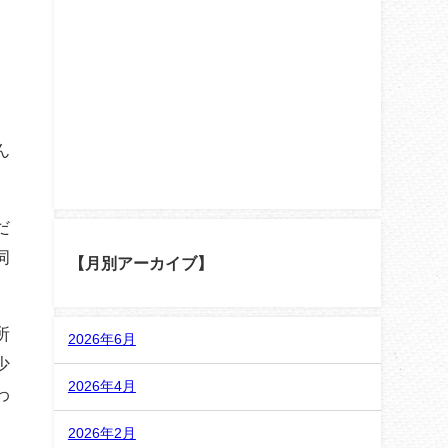
ん
だ
伺
【月別アーカイブ】
所
2026年6月
少
2026年4月
わ
2026年2月