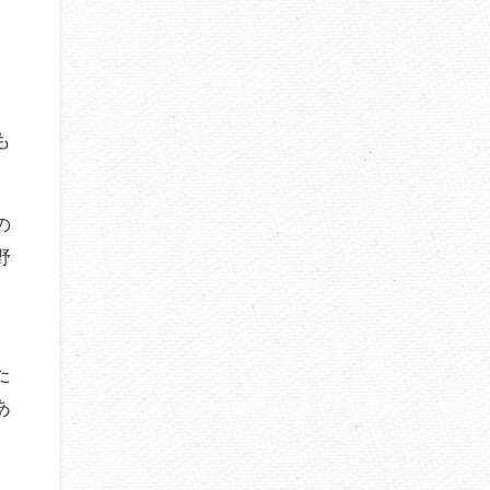
も
の
野
た
あ