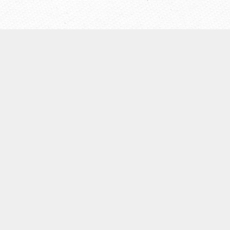
【ウェールズ未来世代法】
◆
ウェールズについて
◆Well-being of Future Generations (Wales)Act（未来世代
法）
◆ウェールズ未来世代法制定までの経緯
◆４つの領域
◆７つのウェルビーイング目標
◆５つのやり方
◆未来世代コミッショナーの役割
団体概要