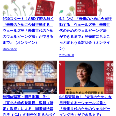
9/20スタート！ABDで読み解く
9/4（木）『未来のために今日行
『未来のために今日行動する
動する ウェールズ発「未来世
ウェールズ発「未来世代のため
代のためのウェルビーング法」
のウェルビーング法」ができる
ができるまで』発売前にちょこ
まで』（オンライン）
っと読もう＆対話会（オンライ
ン）
2025-08-30
2025-08-30
弊団体理事・明日香壽川先生
9/6発売開始！『未来のために今
（東北大学名誉教授、客員（特
日行動する〜ウェールズ発・
定）教授）による、国際司法裁
「未来世代のためのウェルビー
判所（ICJ）の勧告的意見のポイ
イング法」ができるまで』