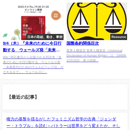
#5 ゼロから学ぶ
日本の取組、動き、事例
Resource
9/4（木）『未来のために今日行
国際条約関係目次
動する ウェールズ発「未来世
世界人権宣言 世界人権宣言（Universal
Declaration of Human Rights）は、1948年
代のためのウェルビーング法」
9/6に明石書店から出版される邦訳本『未
12月10日 第３回国...
来のために今日行動する ウェールズ発
ができるまで』発売前にちょこ
「未来世代のためのウェルビーング法」が
っと読もう＆対話会（オンライ
できるまで』。ウェールズに...
ン）
【最近の記事】
権力の基盤を揺るがしたフェミニズム哲学の古典「ジェンダ
ー・トラブル」を読む～バトラーは世界をどう変えたか、そし