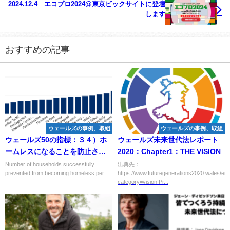
2024.12.4 エコプロ2024@東京ビックサイトに登壇
します
おすすめの記事
ウェールズの事例、取組
ウェールズの事例、取組
ウェールズ50の指標：３４）ホ
ウェールズ未来世代法レポート
ームレスになることを防止され
2020：Chapter1：THE VISION
た世帯数（10,000世帯あたり）
Number of households successfully
出典先：
prevented from becoming homeless per...
https://www.futuregenerations2020.wales/eng
category=vision Pr...