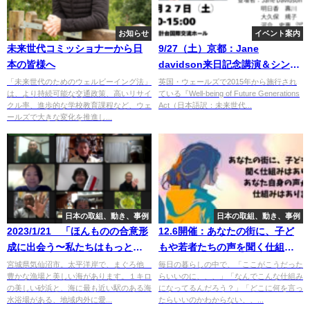
お知らせ
イベント案内
未来世代コミッショナーから日
9/27（土）京都：Jane
本の皆様へ
davidson来日記念講演＆シンポ
ジウム＠京都大学＆オンライン
「未来世代のためのウェルビーイング法」
英国・ウェールズで2015年から施行され
は、より持続可能な交通政策、高いリサイ
ている『Well-being of Future Generations
クル率、進歩的な学校教育課程など、ウェ
Act（日本語訳：未来世代...
ールズで大きな変化を推進し...
日本の取組、動き、事例
日本の取組、動き、事例
2023/1/21 「ほんものの合意形
12.6開催：あなたの街に、子ど
成に出会う〜私たちはもっとわ
もや若者たちの声を聞く仕組み
かり合える」三浦友幸さんにお
はありますか？あなた自身の声
宮城県気仙沼市。太平洋岸で、まぐろ他
毎日の暮らしの中で、「ここがこうだった
豊かな漁場と美しい海があります。１キロ
らいいのに、、、」「なんでこんな仕組み
話をいただきました。
が、聞かれる仕組みはあります
の美しい砂浜と、海に最も近い駅のある海
になってるんだろう？」「どこに何を言っ
か？〜未来世代法アカデミー
水浴場がある、地域内外に愛...
たらいいのかわからない、、...