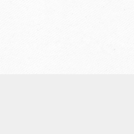
【ウェールズ未来世代法】
◆
ウェールズについて
◆Well-being of Future Generations (Wales)Act（未来世代
法）
◆ウェールズ未来世代法制定までの経緯
◆４つの領域