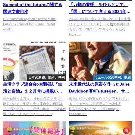
Summit of the futureに関する
「万物の黎明」をひもといて、
国連文書目次
「国」について考える 2024年
10/30（水）20:30～22:00【未来
Our Common Agenda Summit of the
2024年10/30（水）20:30～22:00【未来世
Future Summit of the Future：What
代 アカデミー＃１６】「万物の黎明をひ
世代 アカデミー＃１６】
would...
もといて、国について考える」対話会
https:...
日本の取組、動き、事例
ウェールズの事例、取組
生活クラブ連合会の機関誌『生
未来世代法の原案を作ったJane
活と自治』１２月号に掲載いた
Davidson著#Futuregen。サテ
だきました。
ィシュ・クマール師の推薦文
組合員数４２万人。 全国の生活クラブ生
未来世代法の原案を作ったと言われてい
協をつなぐ、生活クラブ連合会の機関誌
る、ウェールズ元環境大臣のJANE
『生活と自治』１２月号の特集、「気候危
DAVIDSONさんが、「#Futuregen
機 わたしたちにできること」...
Lessons fr...