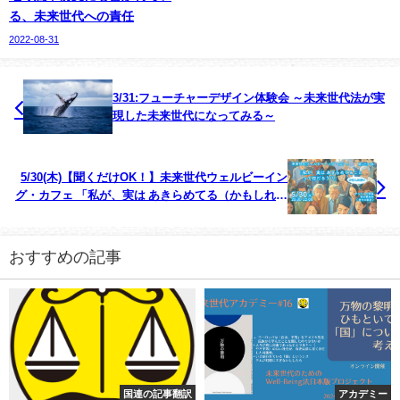
る、未来世代への責任
2022-08-31
3/31:フューチャーデザイン体験会 ～未来世代法が実
現した未来世代になってみる～
5/30(木)【聞くだけOK！】未来世代ウェルビーイン
グ・カフェ 「私が、実は あきらめてる（かもしれな
い）こと って何だろう？」
おすすめの記事
国連の記事翻訳
アカデミー