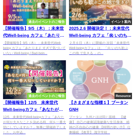
過去のイベントのご報告
イベント案内
【開催報告】9/5（木）：未来世
2025.2.6 開催決定！：未来世代
代Well-being カフェ「あたりま
Well-being カフェ「㊗️ いのち歓
え すぎて気づいていない Well-
ぶ この地 で生きる」（木）
【開催報告】9/5（木）：未来世代Well-
２月６日（木）に開催の 次回「未来世代
being カフェ「あたりまえ すぎて気づいて
Well-beingカフェ」は、「㊗️ いのち歓ぶ
being / Bad-being 」
20:30～22:00
いない Well-being / Bad-bein...
この地 で生きる 」の...
過去のイベントのご報告
Resource
【開催報告】12/5 未来世代
【さまざまな指標１】ブータン
Well-beingカフェ「あなたが何
GNH
か大きなことを決める時、何を
12/5 未来世代Well-beingカフェ「あなた
ブータン 九州とほぼ同じ面積、 【健
が何か大きなことを決める時、何を一番大
康】 自己の健康認識健康な生活身体、精
一番大切にしていますか？」
切にしていますか？」無事に開催終了しま
神の不自由心の健康 【時間の使い方】 仕
した。お申込...
事睡眠 【教育】 識字学校...