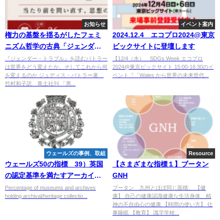
お知らせ
イベント案内
権力の基盤を揺るがしたフェミ
2024.12.4 エコプロ2024@東京
ニズム哲学の古典「ジェンダ
ビックサイトに登壇します
ー・トラブル」を読む～バトラ
『ジェンダー・トラブル』を読むバトラー
【12/4（水） SDGs Week エコプロ
は世界をどう変えたか、そしてこれから何
2024@東京ビックサイト 15:00-16:30のイ
ーは世界をどう変えたか、そし
を変えるのか ジュディス・バトラー著
ベント『「Wales から世界の未来世代...
てこれから何を変えていくのか
竹村和子訳 青土社刊 「男...
──
ウェールズの事例、取組
Resource
ウェールズ50の指標 39）英国
【さまざまな指標１】ブータン
の認定基準を満たすアーカイブ/
GNH
遺産コレクションを保有する博
Percentage of museums and archives
ブータン 九州とほぼ同じ面積、 【健
holding archival/heritage collectio...
康】 自己の健康認識健康な生活身体、精
物館およびアーカイブの割合
神の不自由心の健康 【時間の使い方】 仕
事睡眠 【教育】 識字学校...