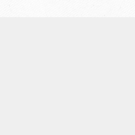
【ウェールズ未来世代法】
◆
ウェールズについて
◆Well-being of Future Generations (Wales)Act（未来世代
法）
◆ウェールズ未来世代法制定までの経緯
◆４つの領域
◆７つのウェルビーイング目標
◆５つのやり方
◆未来世代コミッショナーの役割
団体概要