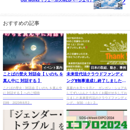
Our Works（ウェールズWEBページより）
おすすめの記事
イベント案内
日本の取組、動き、事例
ことばの焚火 対話会【 いのち を
未来世代法クラウドファンディ
真ん中に 対話する 】
ング❣️無事達成し終了しました。
たくさんのご支援をありがとう
ことばの焚火・対話会【 いのち を真ん中
真夏の８月〜９月と、ガンガン・シェアを
に 対話する 】へのご招待
してずいぶんとうるさくお騒がせをしてお
ございました
──────────────────────────
りました未来世代法のクラウドファンディ
日時 2023年8月2...
ング。 9/30 （土）2...