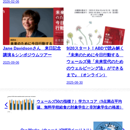
2026-02-06
Jane Davidsonさん 来日記念
9/20スタート！ABDで読み解く
講演＆シンポジウムツアー
『未来のために今日行動する
ウェールズ発「未来世代のため
2025-09-06
のウェルビーング法」ができる
まで』（オンライン）
2025-08-30
ウェールズ50の指標７）学力スコア（9点満点平均
値、無料学校給食の対象学生と非対象学生の格差）