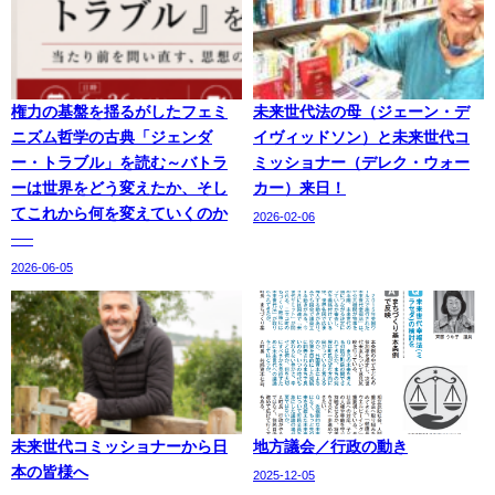
権力の基盤を揺るがしたフェミ
未来世代法の母（ジェーン・デ
ニズム哲学の古典「ジェンダ
イヴィッドソン）と未来世代コ
ー・トラブル」を読む～バトラ
ミッショナー（デレク・ウォー
ーは世界をどう変えたか、そし
カー）来日！
てこれから何を変えていくのか
2026-02-06
──
2026-06-05
未来世代コミッショナーから日
地方議会／行政の動き
本の皆様へ
2025-12-05