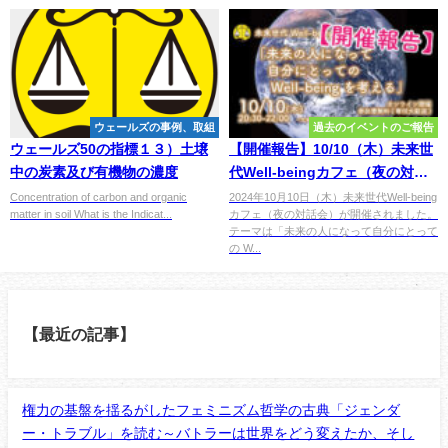
ウェールズの事例、取組
過去のイベントのご報告
ウェールズ50の指標１３）土壌
【開催報告】10/10（木）未来世
中の炭素及び有機物の濃度
代Well-beingカフェ（夜の対話
会） 『未来の人になって自
Concentration of carbon and organic
2024年10月10日（木）未来世代Well-being
matter in soil What is the Indicat...
カフェ（夜の対話会）が開催されました。
分にとっての Well-being を考え
テーマは「未来の人になって自分にとって
る』
の W...
【最近の記事】
権力の基盤を揺るがしたフェミニズム哲学の古典「ジェンダ
ー・トラブル」を読む～バトラーは世界をどう変えたか、そし