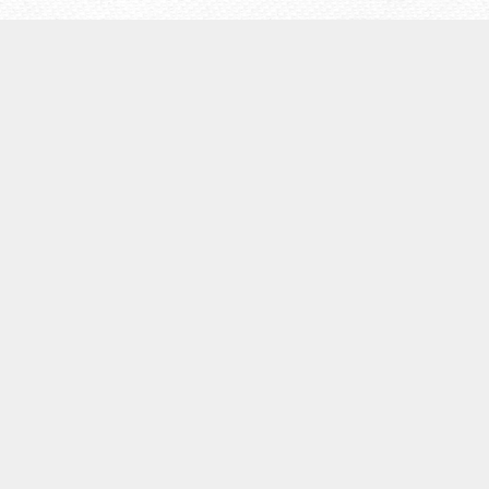
【ウェールズ未来世代法】
◆
ウェールズについて
◆Well-being of Future Generations (Wales)Act（未来世代
法）
◆ウェールズ未来世代法制定までの経緯
◆４つの領域
◆７つのウェルビーイング目標
◆５つのやり方
◆未来世代コミッショナーの役割
団体概要